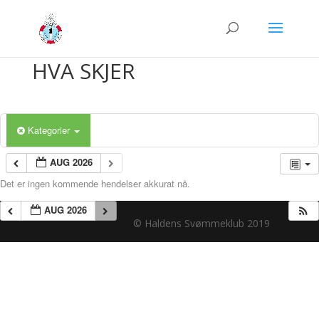
HVA SKJER
Kategorier
AUG 2026
Det er ingen kommende hendelser akkurat nå.
AUG 2026
© Haldens Svømmeklub 2019