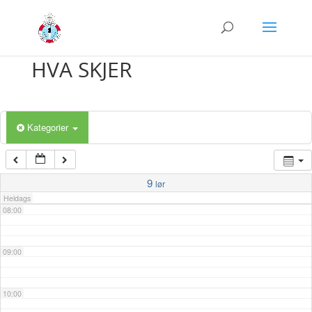
03:00
04:00
HVA SKJER
05:00
Kategorier
06:00
07:00
9
lør
Heldags
08:00
09:00
10:00