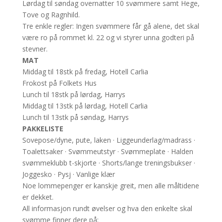
Lørdag til søndag overnatter 10 svømmere samt Hege,
Tove og Ragnhild.
Tre enkle regler: Ingen svømmere får gå alene, det skal
være ro på rommet kl. 22 og vi styrer unna godteri på
stevner.
MAT
Middag til 18stk på fredag, Hotell Carlia
Frokost på Folkets Hus
Lunch til 18stk på lørdag, Harrys
Middag til 13stk på lørdag, Hotell Carlia
Lunch til 13stk på søndag, Harrys
PAKKELISTE
Sovepose/dyne, pute, laken · Liggeunderlag/madrass ·
Toalettsaker · Svømmeutstyr · Svømmeplate · Halden
svømmeklubb t-skjorte · Shorts/lange treningsbukser ·
Joggesko · Pysj · Vanlige klær
Noe lommepenger er kanskje greit, men alle måltidene
er dekket.
All informasjon rundt øvelser og hva den enkelte skal
svømme finner dere på: