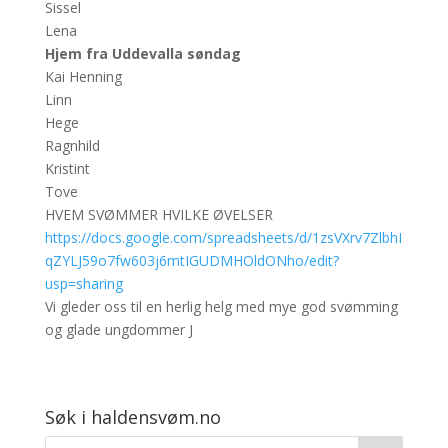
Sissel
Lena
Hjem fra Uddevalla søndag
Kai Henning
Linn
Hege
Ragnhild
Kristint
Tove
HVEM SVØMMER HVILKE ØVELSER
https://docs.google.com/spreadsheets/d/1zsVXrv7ZlbhI
qZYLJ59o7fw603j6mtIGUDMHOldONho/edit?
usp=sharing
Vi gleder oss til en herlig helg med mye god svømming
og glade ungdommer J
Søk i haldensvøm.no