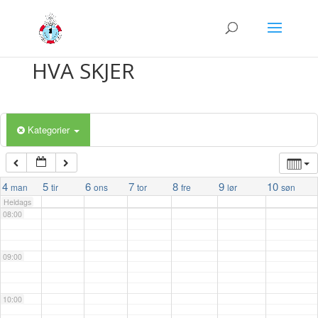
03:00
04:00
HVA SKJER
05:00
Kategorier
06:00
07:00
4
5
6
7
8
9
10
man
tir
ons
tor
fre
lør
søn
Heldags
08:00
09:00
10:00