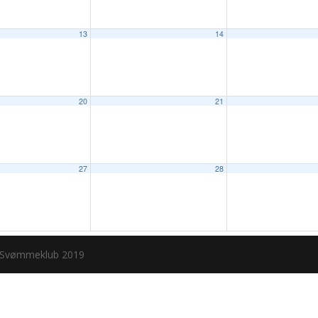
13
14
20
21
27
28
 Svømmeklub 2019