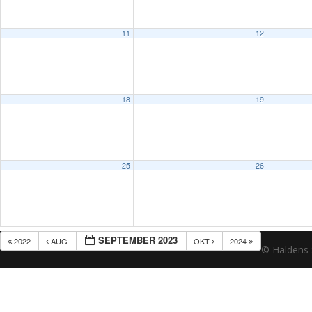
11
12
18
19
25
26
SEPTEMBER 2023
2022
AUG
OKT
2024
© Haldens