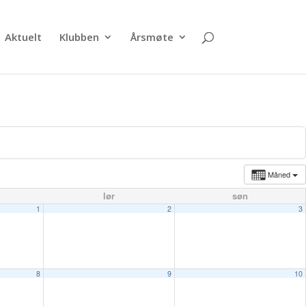
Aktuelt
Klubben
Årsmøte
Måned
lør
søn
1
2
3
8
9
10