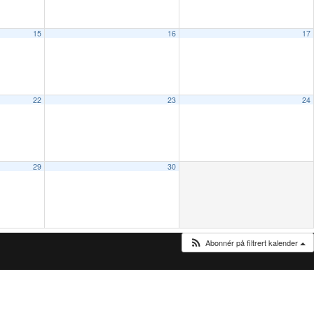
15
16
17
22
23
24
29
30
Abonnér på filtrert kalender