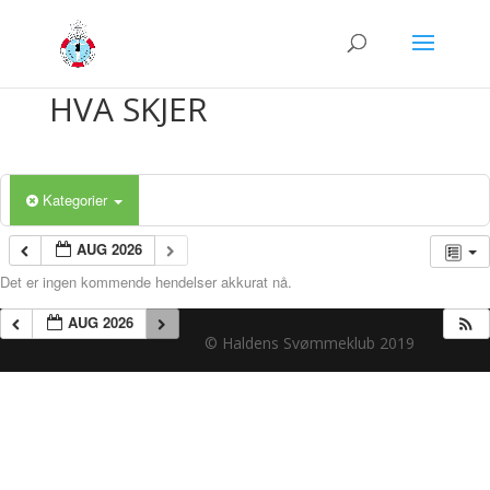
HVA SKJER
Kategorier
AUG 2026
Det er ingen kommende hendelser akkurat nå.
AUG 2026
© Haldens Svømmeklub 2019