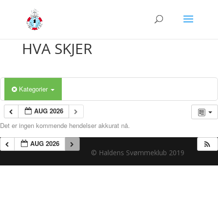
HVA SKJER
Kategorier
AUG 2026
Det er ingen kommende hendelser akkurat nå.
AUG 2026
© Haldens Svømmeklub 2019