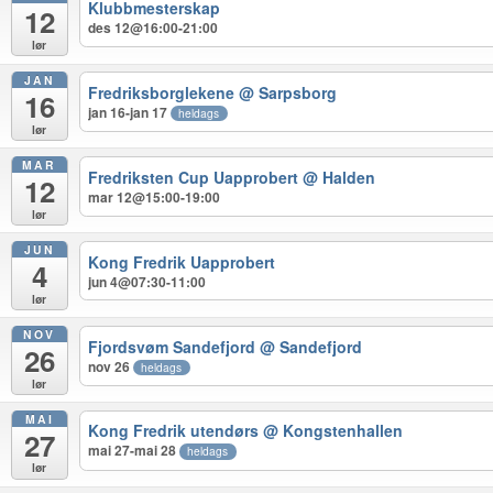
Klubbmesterskap
12
des 12@16:00-21:00
lør
JAN
Fredriksborglekene
@ Sarpsborg
16
jan 16-jan 17
heldags
lør
MAR
Fredriksten Cup Uapprobert
@ Halden
12
mar 12@15:00-19:00
lør
JUN
Kong Fredrik Uapprobert
4
jun 4@07:30-11:00
lør
NOV
Fjordsvøm Sandefjord
@ Sandefjord
26
nov 26
heldags
lør
MAI
Kong Fredrik utendørs
@ Kongstenhallen
27
mai 27-mai 28
heldags
lør