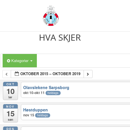
HVA SKJER
Kategorier
OKTOBER 2015 – OKTOBER 2019
OKT
Olavslekene Sarpsborg
10
okt 10-okt 11
heldags
lør
NOV
Høstduppen
15
nov 15
heldags
søn
DES